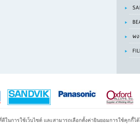
SA
BE
ผง
FI
่ดีในการใช้เว็บไซต์ และสามารถเลือกตั้งค่ายินยอมการใช้คุกกี้ได้โ
บริษัท อาร์ค เวลดิ้ง เซอร์วิส จำกัด
ยลาดพร้าว 93 (โชคชัย3) ถนนลาดพร้าว แขวงคลองเจ้าคุณสิงห์ เขตวังทองหลาง กรุงเท