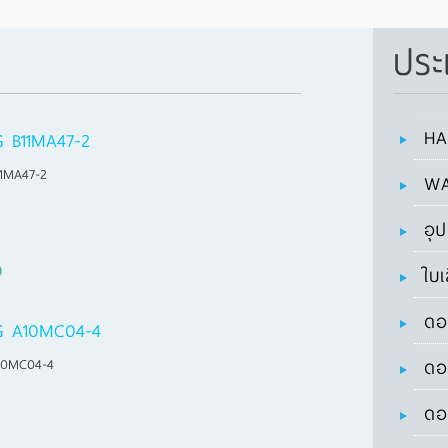
ประ
HA
 B11MA47-2
1MA47-2
WA
อุ
ใบเ
ดอ
G A10MC04-4
10MC04-4
ดอ
ดอ