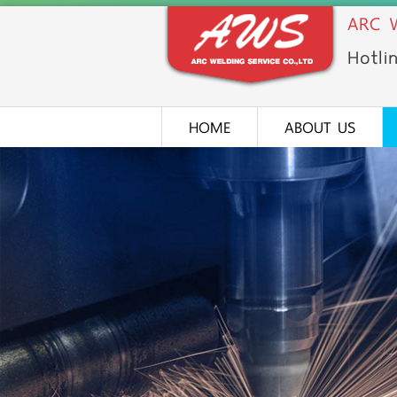
ARC W
Hotli
HOME
ABOUT US