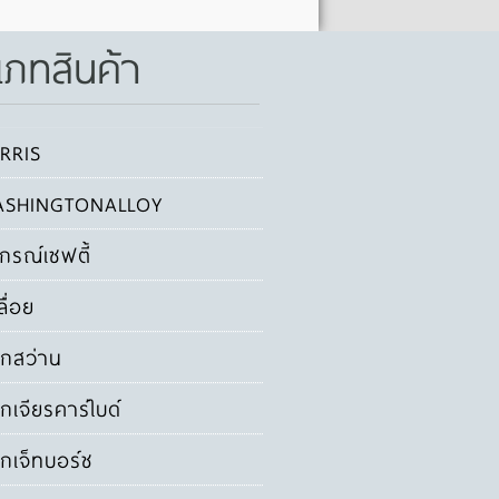
เภทสินค้า
RRIS
SHINGTONALLOY
ปกรณ์เซฟตี้
ลื่อย
กสว่าน
กเจียรคาร์ไบด์
กเจ็ทบอร์ช