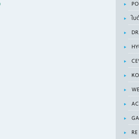
PO
ใบต
DR
HY
CE
KO
WE
AC
GA
RE