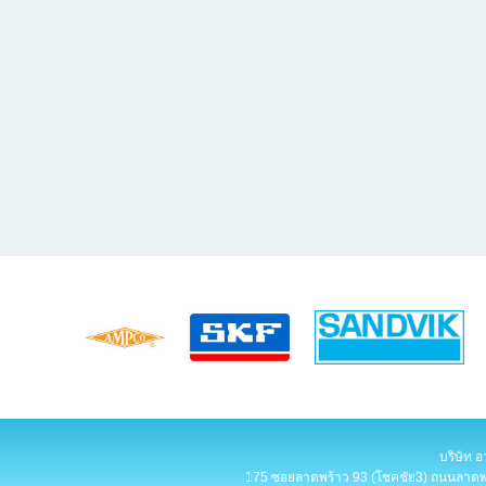
บริษัท อ
175 ซอยลาดพร้าว 93 (โชคชัย3) ถนนลาดพร