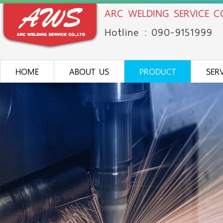
ARC WELDING SERVICE CO
Hotline : 090-91
51
999
HOME
ABOUT US
PRODUCT
SER