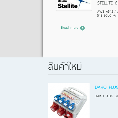
STELLITE 6
AWS A5.13 / 
5.13 ECoCr-A
Read more
สินค้าใหม่
DAKO PLUG
DAKO PLUG B1