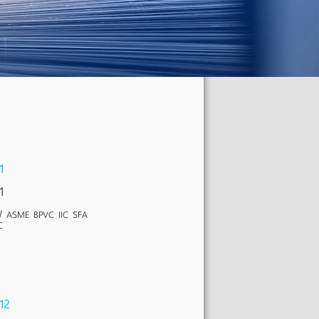
1
1
/ ASME BPVC IIC SFA
C
12