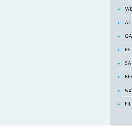
WE
AC
GA
RE
SA
BE
ผง
FI