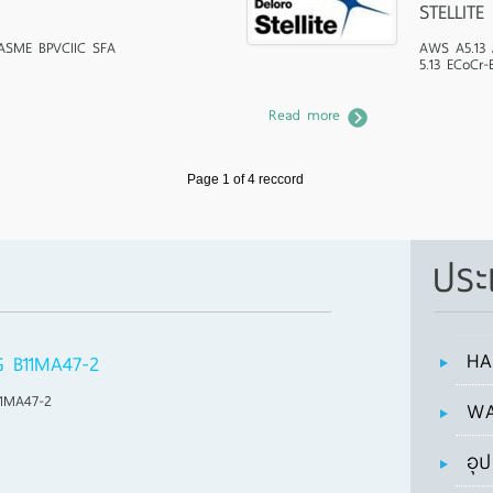
STELLITE 
ASME BPVCIIC SFA
AWS A5.13 
5.13 ECoCr-
Read more
Page 1 of 4 reccord
ประ
HA
 B11MA47-2
1MA47-2
WA
อุ