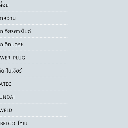
ลื่อย
กสว่าน
กเจียรคาร์ไบด์
กเจ็ทบอร์ช
WER PLUG
ัด-ใบเจียร์
ATEC
UNDAI
WELD
BELCO โกเบ