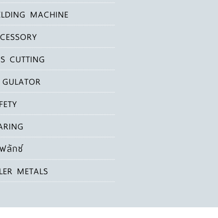
LDING MACHINE
CESSORY
S CUTTING
 GULATOR
FETY
ARING
ฟลักซ์
LLER METALS