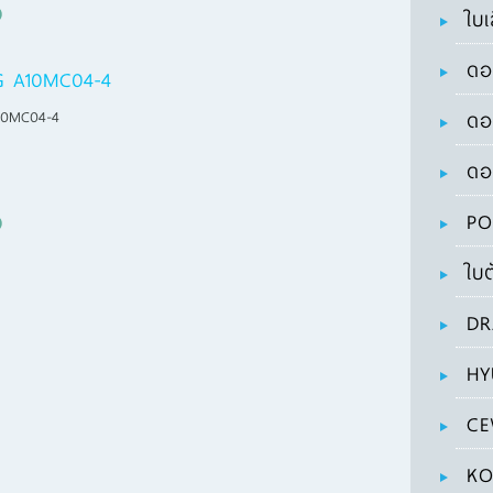
ใบเ
ดอ
G A10MC04-4
10MC04-4
ดอ
ดอ
PO
ใบต
DR
HY
CE
KO