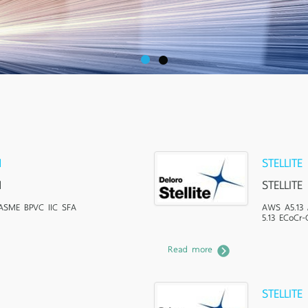
1
STELLITE 
1
STELLITE 
ASME BPVC IIC SFA
AWS A5.13 
5.13 ECoCr-
Read more
STELLITE 