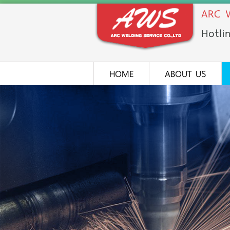
ARC W
Hotli
HOME
ABOUT US