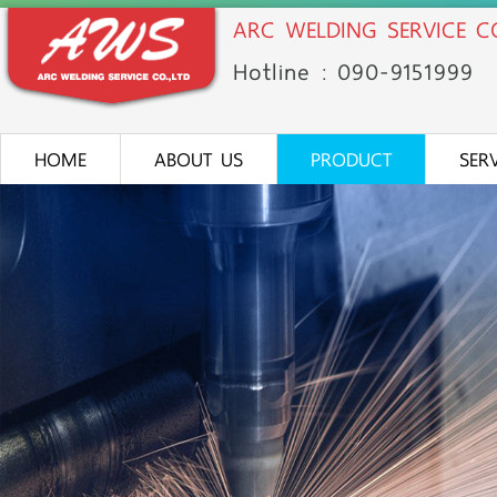
ARC WELDING SERVICE CO
Hotline : 090-91
51
999
HOME
ABOUT US
PRODUCT
SER