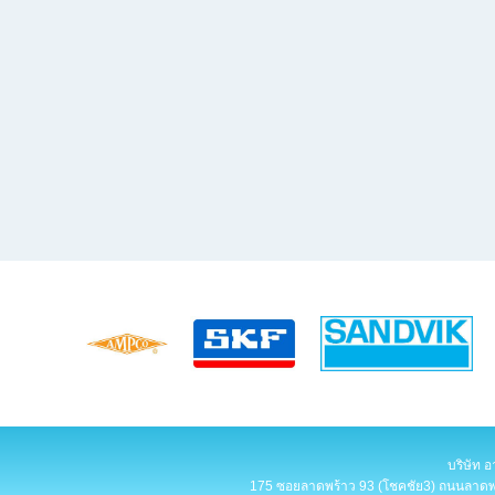
บริษัท อ
175 ซอยลาดพร้าว 93 (โชคชัย3) ถนนลาดพร