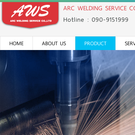
ARC WELDING SERVICE CO
Hotline : 090-91
51
999
HOME
ABOUT US
PRODUCT
SER