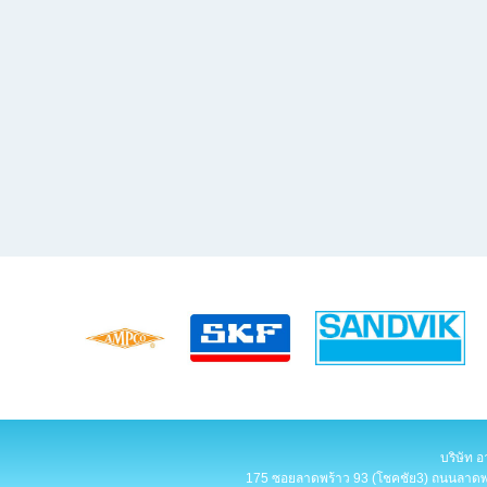
บริษัท อ
175 ซอยลาดพร้าว 93 (โชคชัย3) ถนนลาดพร